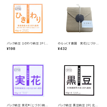
パック納豆 ひきわり納豆 2P（青
のらっくす農園 実花(じづか）
森県産）
レタータイプ
¥198
¥432
パック納豆 実花®（じづか）納豆
パック納豆 黒豆納豆 2P( 北海