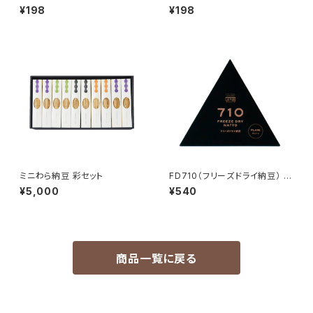
2P（茨城県産）
道産)
¥198
¥198
ミニわら納豆 彩セット
FD710（フリーズドライ納豆） プ
レーン
¥5,000
¥540
商品一覧に戻る