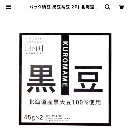
パック納豆 黒豆納豆 2P( 北海道産)
| マメで、まじめな、ひげたの納豆