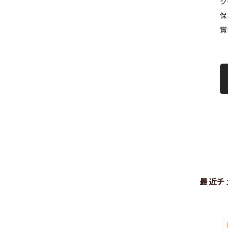
ク
保
賞
最近チ