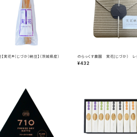
【実花®（じづか）納豆】（茨城県産）
のらっくす農園 実花(じづか） レ
¥432