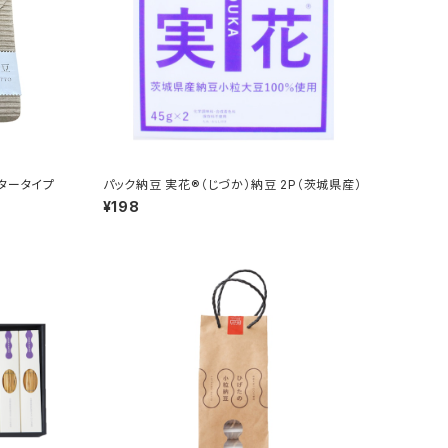
タータイプ
パック納豆 実花®（じづか）納豆 2P（茨城県産）
¥198