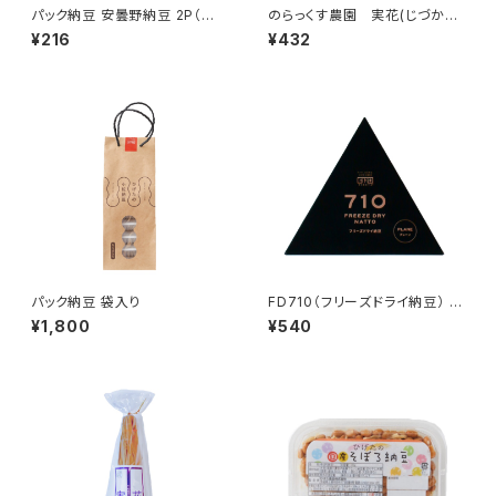
パック納豆 安曇野納豆 2P（長
のらっくす農園 実花(じづか）
野県産）
レタータイプ
¥216
¥432
パック納豆 袋入り
FD710（フリーズドライ納豆） プ
レーン
¥1,800
¥540