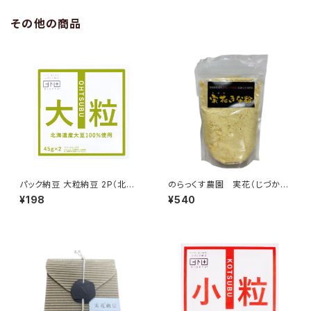
その他の商品
パック納豆 大粒納豆 2P（北海
のらっくす農園 実花（じづか）
道産）
きな粉
¥198
¥540