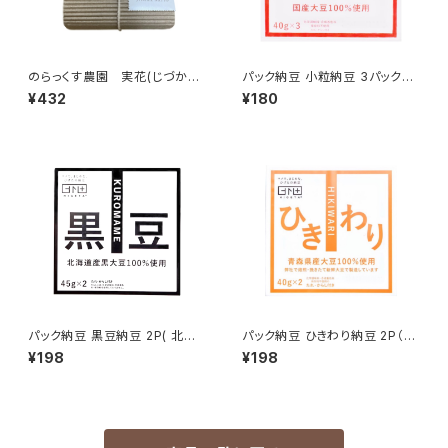
のらっくす農園 実花(じづか）
パック納豆 小粒納豆 3パック
レタータイプ
（国産）
¥432
¥180
パック納豆 黒豆納豆 2P( 北海
パック納豆 ひきわり納豆 2P（青
道産)
森県産）
¥198
¥198