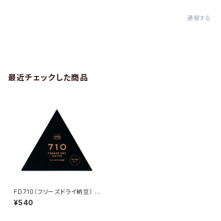
通報する
最近チェックした商品
FD710（フリーズドライ納豆） プ
レーン
¥540